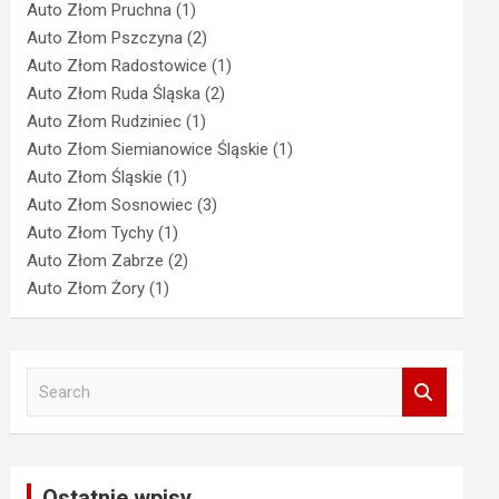
Auto Złom Pruchna
(1)
Auto Złom Pszczyna
(2)
Auto Złom Radostowice
(1)
Auto Złom Ruda Śląska
(2)
Auto Złom Rudziniec
(1)
Auto Złom Siemianowice Śląskie
(1)
Auto Złom Śląskie
(1)
Auto Złom Sosnowiec
(3)
Auto Złom Tychy
(1)
Auto Złom Zabrze
(2)
Auto Złom Żory
(1)
S
e
a
r
c
Ostatnie wpisy
h