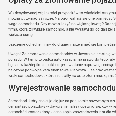
W zdecydowanej większości przypadków to właściciel otrzymuje 
można otrzymać są różne. Na ogół wahają się one pomiędzy 300
waga samochodu. Czy można liczyć na większą kwotę? Raczej n
firma, która zlikwiduje samochód, a nie wystawi go do dalszej s
większą sumę.
Jeżdżenie od jednej firmy do drugiej, może mijać się kompletnie
Uwaga! Za złomowanie samochodów w Jaworznie płaci się wted
pojazdu. W tym przypadku auto kasacja ma prawo do tego, aby o
będzie w każdej firmie i nikt nie jest w stanie naprawdę ominąć t
nałożona podwójna kara finansowa. Pierwsza – za brak ważne
wraki samochodowe, które nie trafiły na auto złom muszą mi
Wyrejestrowanie samochodu
Samochód, który znajduje się już na popularnie nazywanym sz
demontażu pojazdów w Jaworznie należy upewnić się, czy w ręc
samochód został zdany. Jedna kopia zaświadczenia jest dla wła