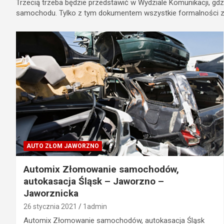
Trzecią trzeba będzie przedstawić w Wydziale Komunikacji, gdz
samochodu. Tylko z tym dokumentem wszystkie formalności z
AUTO ZŁOM JAWORZNO
Automix Złomowanie samochodów,
autokasacja Śląsk – Jaworzno –
Jaworznicka
26 stycznia 2021
1admin
Automix Złomowanie samochodów, autokasacja Śląsk