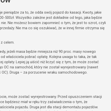
pieniądze za to, że odda swój pojazd do kasacji. Kwoty, jakie
-500zł. Wszystko zależne jest dokładnie od tego, jaka będzie
ie. Nie możesz bowiem zapomnieć o tym, że jest to szrot, czyli
przedaży. Nie ma co się oszukiwać, że w innej firmie otrzyma się
 z celem.
y, jeżeli masa będzie mniejsza niż 90 proc. masy nowego
d właściciela pobrać opłatę. Kolejna uwaga to taka, że tak
ej opłaty. Lepiej ją uiścić niż liczyć się z tym, że może zostać
go OC na samochód, który nie został wyrejestrowany (nawet
eć OC). Druga – za porzucenie wraku samochodowego.
rocie, może zostać wyrejestrowany. Przed opuszczeniem stacji
e będziesz miał w ręku trzy zaświadczenia o tym, że
ściciela pojazdu. Druga jest dla stacji demontażu pojazdów.