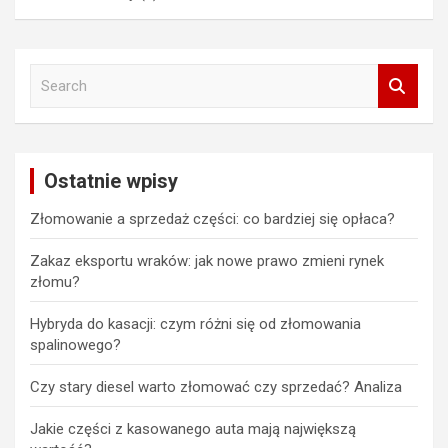
S
e
a
r
c
Ostatnie wpisy
h
Złomowanie a sprzedaż części: co bardziej się opłaca?
Zakaz eksportu wraków: jak nowe prawo zmieni rynek
złomu?
Hybryda do kasacji: czym różni się od złomowania
spalinowego?
Czy stary diesel warto złomować czy sprzedać? Analiza
Jakie części z kasowanego auta mają największą