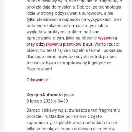
Bardzo ciekawy wpis, szczególnie te fragmenty o
pirolizie dają do myślenia. Dobrze, że technologia
idzie w stronę odzyskiwania surowców, a nie
tylko składowania odpadów na wysypiskach. Sam
ostatnio szukałem informacji o tym, jak to
wygląda w praktyce i trafiłem na fajne
opracowanie o tym, jakie są obecnie
wyzwania
przy odzyskiwaniu plastików z aut
. Warto rzucić
okiem, bo tekst fajnie uzupełnia temat i pokazuje,
dlaczego mimo nowoczesnych metod, proces
ten wciąż bywa skomplikowany logistycznie.
Pozdrawiam!
Odpowiedz
KryspinAutomoto
pisze:
8 lutego 2026 o 04:00
Bardzo ciekawy wpis, zwłaszcza ten fragment o
pirolizie i rozkładzie polimerów. Często
zapominamy, że plastik w samochodach to nie
tylko zderzaki, ale masa drobnych elementów,