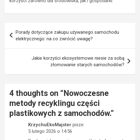
korzyści zarówno dla środowiska, jak i gospodarki.
Nawigacja
Porady dotyczące zakupu używanego samochodu
wpisu
elektrycznego: na co zwrócić uwagę?
Jakie korzyści ekosystemowe niesie za sobą
złomowanie starych samochodów?
4 thoughts on “
Nowoczesne
metody recyklingu części
plastikowych z samochodów.
”
KrzychuEkoMajster
pisze:
5 lutego 2026 o 14:56