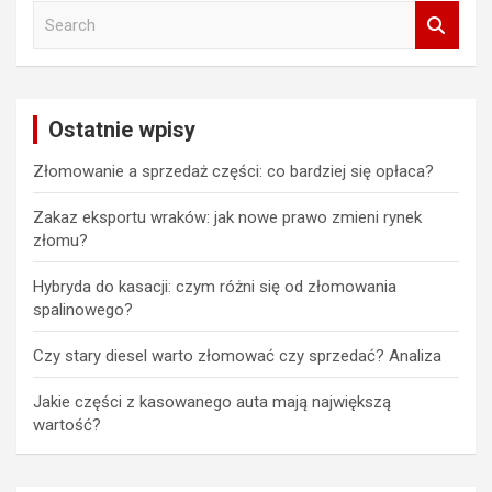
S
e
a
r
c
Ostatnie wpisy
h
Złomowanie a sprzedaż części: co bardziej się opłaca?
Zakaz eksportu wraków: jak nowe prawo zmieni rynek
złomu?
Hybryda do kasacji: czym różni się od złomowania
spalinowego?
Czy stary diesel warto złomować czy sprzedać? Analiza
Jakie części z kasowanego auta mają największą
wartość?