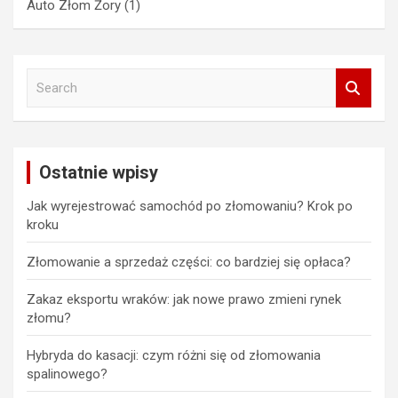
Auto Złom Żory
(1)
S
e
a
r
c
Ostatnie wpisy
h
Jak wyrejestrować samochód po złomowaniu? Krok po
kroku
Złomowanie a sprzedaż części: co bardziej się opłaca?
Zakaz eksportu wraków: jak nowe prawo zmieni rynek
złomu?
Hybryda do kasacji: czym różni się od złomowania
spalinowego?