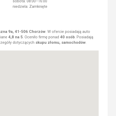
sobota: 08:00–16:00
niedziela: Zamknięte
azna 9a, 41-506 Chorzów
. W ofercie posiadają auto
niane
4,8 na 5
. Oceniło firmę ponad
40 osób
. Posiadają
czegóły dotyczących
skupu złomu, samochodów
.