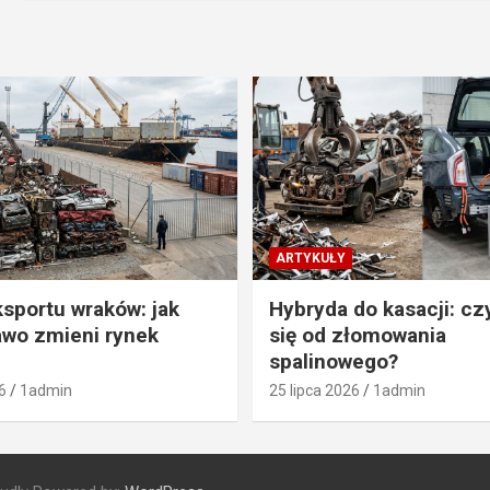
ARTYKUŁY
sportu wraków: jak
Hybryda do kasacji: cz
wo zmieni rynek
się od złomowania
spalinowego?
6
1admin
25 lipca 2026
1admin